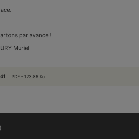
lace.
cartons par avance !
AURY Muriel
pdf
PDF
123.86 Ko