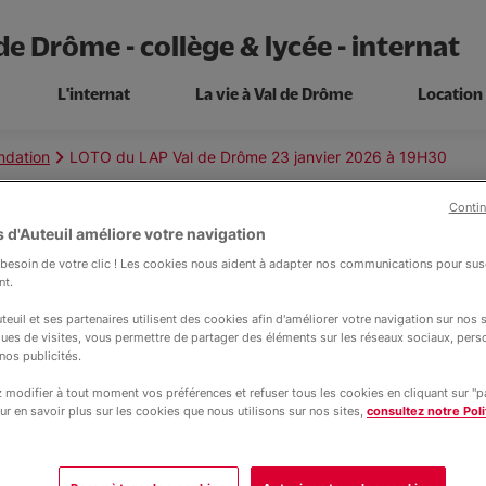
de Drôme - collège & lycée - internat
L'internat
La vie à Val de Drôme
Location
ondation
LOTO du LAP Val de Drôme 23 janvier 2026 à 19H30
Contin
 d'Auteuil améliore votre navigation
esoin de votre clic ! Les cookies nous aident à adapter nos communications pour susc
Actualité
nt.
15 décembre 2025, modifié le 08 janv
ments
 Val de Drôme 23 ja
teuil et ses partenaires utilisent des cookies afin d'améliorer votre navigation sur nos si
ques de visites, vous permettre de partager des éléments sur les réseaux sociaux, pers
nos publicités.
19H30
modifier à tout moment vos préférences et refuser tous les cookies en cliquant sur "
ur en savoir plus sur les cookies que nous utilisons sur nos sites,
consultez notre Poli
ice Aux Personnes et Vente en Espace R
to le 23 janvier 2026 à 19H30 pour fin