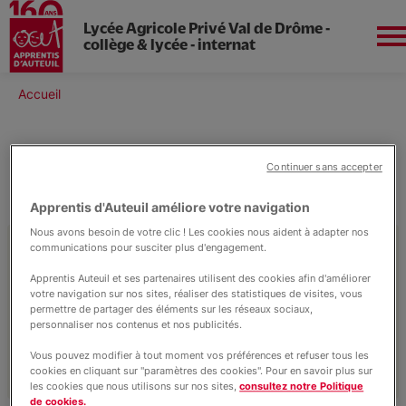
Lycée Agricole Privé Val de Drôme -
collège & lycée - internat
Aller
au
Fil
Accueil
contenu
Aura
d'Ariane
principal
Continuer sans accepter
Infos pratiques
Apprentis d'Auteuil améliore votre navigation
Notre lycée
Nous avons besoin de votre clic ! Les cookies nous aident à adapter nos
communications pour susciter plus d'engagement.
Retrouvez ici toutes les informations
pratiques pour organiser votre visite en
Apprentis Auteuil et ses partenaires utilisent des cookies afin d'améliorer
Nos formations
votre navigation sur nos sites, réaliser des statistiques de visites, vous
toute simplicité : Contacts, tarifs,
permettre de partager des éléments sur les réseaux sociaux,
inscriptions, accès, et bien plus encore.
personnaliser nos contenus et nos publicités.
L'internat
Vous pouvez modifier à tout moment vos préférences et refuser tous les
cookies en cliquant sur "paramètres des cookies". Pour en savoir plus sur
les cookies que nous utilisons sur nos sites,
consultez notre Politique
de cookies.