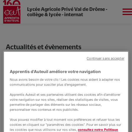
Lycée Agricole Privé Val de Drôme -
collège & lycée - internat
Aller
au
contenu
Aura
principal
Actualités et évènements
La vie à Val de Drôme
Continuer sans accepter
Apprentis d'Auteuil améliore votre navigation
Notre lycée
Liens à ajouter
Nous avons besoin de votre clic ! Les cookies nous aident à adapter nos
communications pour susciter plus d'engagement.
Nos formations
Apprentis Auteuil et ses partenaires utilisent des cookies afin d'améliorer
votre navigation sur nos sites, réaliser des statistiques de visites, vous
permettre de partager des éléments sur les réseaux sociaux,
personnaliser nos contenus et nos publicités.
L'internat
Vous pouvez modifier à tout moment vos préférences et refuser tous les
cookies en cliquant sur "paramètres des cookies". Pour en savoir plus sur
les cookies que nous utilisons sur nos sites,
consultez notre Politique